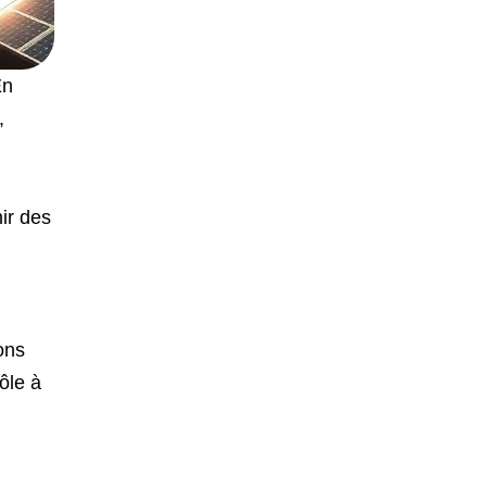
En
,
ir des
ons
ôle à