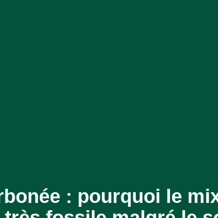
rbonée : pourquoi le mix
 très fossile malgré le s