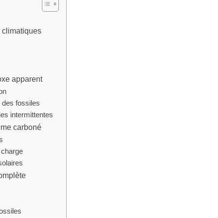
 climatiques
doxe apparent
on
 des fossiles
es intermittentes
stème carboné
s
e charge
olaires
complète
ossiles