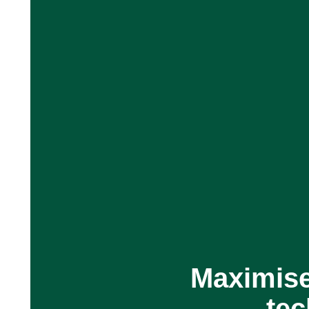
Maximisez
tec