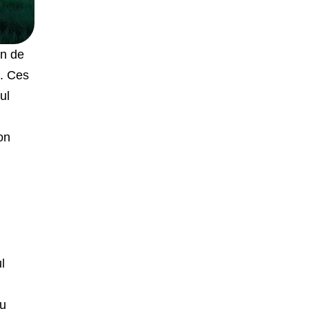
on de
l. Ces
ul
on
l
au