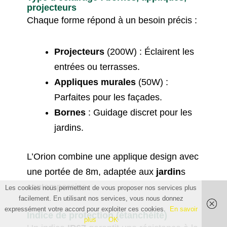
projecteurs
Chaque forme répond à un besoin précis :
Projecteurs
(200W) : Éclairent les
entrées ou terrasses.
Appliques murales
(50W) :
Parfaites pour les façades.
Bornes
: Guidage discret pour les
jardins.
L’Orion combine une applique design avec
une portée de 8m, adaptée aux
jardin
s
contemporains.
Les cookies nous permettent de vous proposer nos services plus
facilement. En utilisant nos services, vous nous donnez
expressément votre accord pour exploiter ces cookies.
En savoir
Indice de protection (étanchéité)
plus
OK