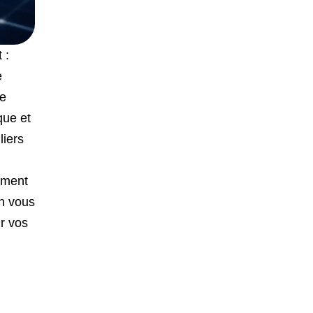
 :
e
re
que et
liers
sément
en vous
ir vos