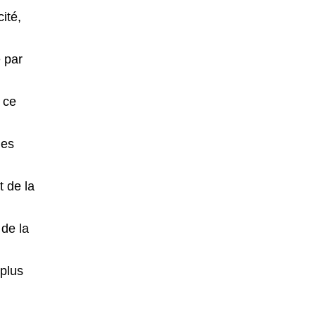
ité,
e par
r ce
les
t de la
 de la
 plus